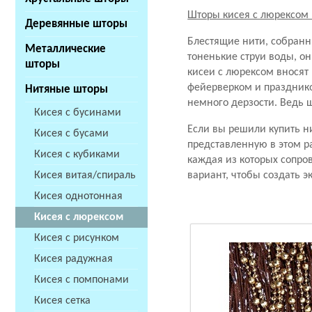
Шторы кисея с люрексом 
Деревянные шторы
Блестящие нити, собранн
Металлические
тоненькие струи воды, о
шторы
кисеи с люрексом вносят
фейерверком и празднико
Нитяные шторы
немного дерзости. Ведь 
Кисея с бусинами
Если вы решили купить н
Кисея с бусами
представленную в этом р
Кисея с кубиками
каждая из которых сопро
Кисея витая/спираль
вариант, чтобы создать 
Кисея однотонная
Кисея с люрексом
Кисея с рисунком
Кисея радужная
Кисея с помпонами
Кисея сетка