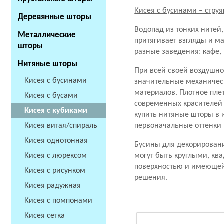
Кисея с бусинами – стру
Деревянные шторы
Водопад из тонких нитей
Металлические
притягивает взгляды и м
шторы
разные заведения: кафе,
Нитяные шторы
При всей своей воздушно
Кисея с бусинами
значительные механическ
материалов. Плотное пле
Кисея с бусами
современных красителей 
Кисея с кубиками
купить нитяные шторы в 
Кисея витая/спираль
первоначальные оттенки 
Кисея однотонная
Бусины для декорировани
Кисея с люрексом
могут быть круглыми, кв
поверхностью и имеющей 
Кисея с рисунком
решения.
Кисея радужная
Кисея с помпонами
Кисея сетка