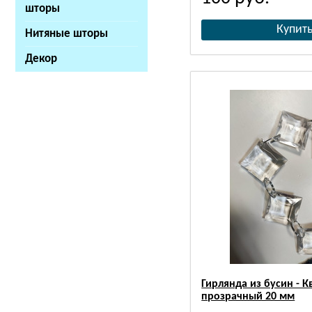
шторы
Нитяные шторы
Декор
Гирлянда из бусин - К
прозрачный 20 мм