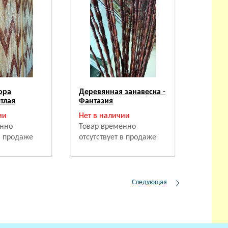
ора
Деревянная занавеска -
тлая
Фантазия
ии
Нет в наличии
енно
Товар временно
 в продаже
отсутствует в продаже
Следующая