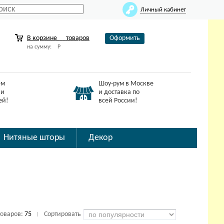
Личный кабинет
В корзине
товаров
Оформить
на сумму:
Р
ем
Шоу-рум в Москве
 и
и доставка по
ей!
всей России!
Нитяные шторы
Декор
товаров:
75
Сортировать
|