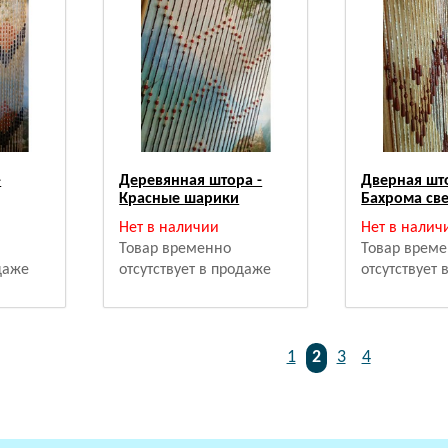
-
Деревянная штора -
Дверная шт
Красные шарики
Бахрома све
Нет в наличии
Нет в налич
Товар временно
Товар врем
одаже
отсутствует в продаже
отсутствует
1
2
3
4