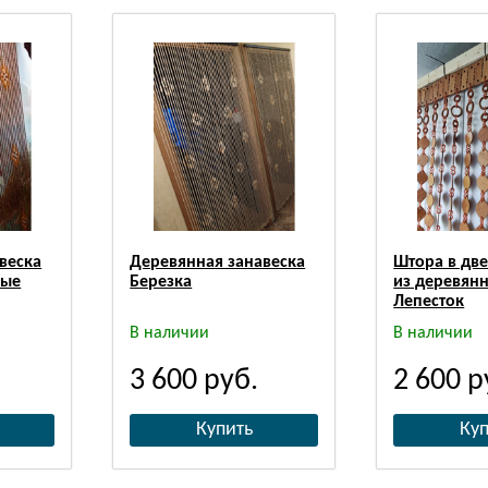
веска
Деревянная занавеска
Штора в дв
вые
Березка
из деревян
Лепесток
В наличии
В наличии
3 600
руб.
2 600
р