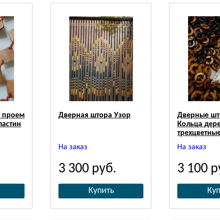
й проем
Дверная штора Узор
Дверные шт
ластин
Кольца дер
трехцветны
На заказ
На заказ
3 300
руб.
3 100
р