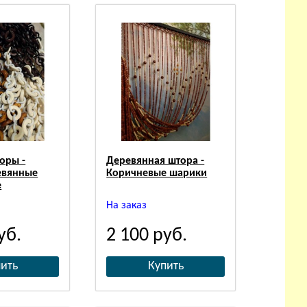
оры -
Деревянная штора -
евянные
Коричневые шарики
е
На заказ
уб.
2 100
руб.