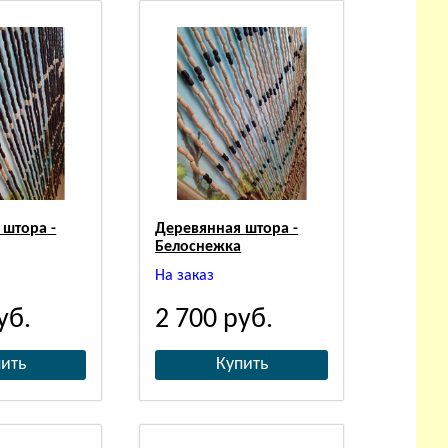
 штора -
Деревянная штора -
Белоснежка
На заказ
уб.
2 700
руб.